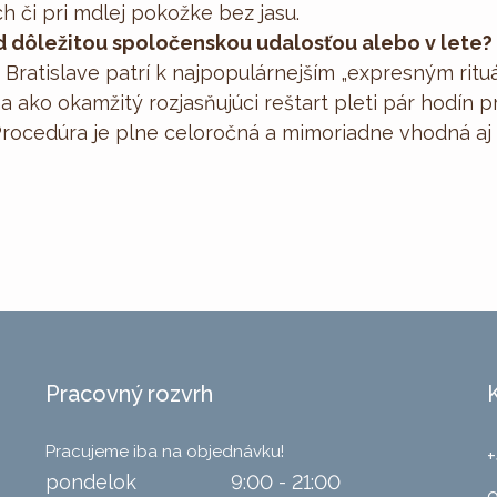
h či pri mdlej pokožke bez jasu.
d dôležitou spoločenskou udalosťou alebo v lete?
v Bratislave patrí k najpopulárnejším „expresným rit
na ako okamžitý rozjasňujúci reštart pleti pár hodín 
). Procedúra je plne celoročná a mimoriadne vhodná a
Pracovný rozvrh
Pracujeme iba na objednávku!
+
pondelok
9:00 - 21:00