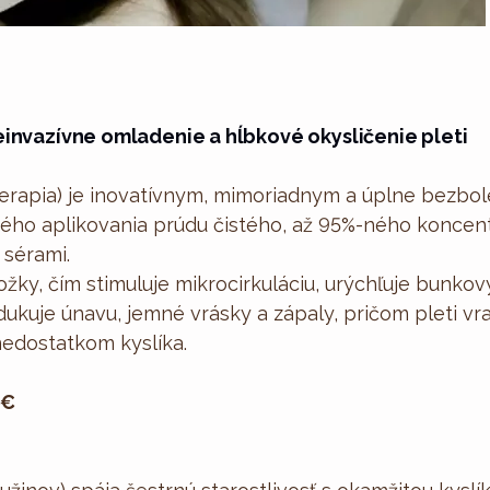
einvazívne omladenie a hĺbkové okysličenie pleti
terapia) je inovatívnym, mimoriadnym a úplne bezb
ého aplikovania prúdu čistého, až 95%-ného koncen
 sérami.
žky, čím stimuluje mikrocirkuláciu, urýchľuje bunk
dukuje únavu, jemné vrásky a zápaly, pričom pleti vra
nedostatkom kyslíka.
 €