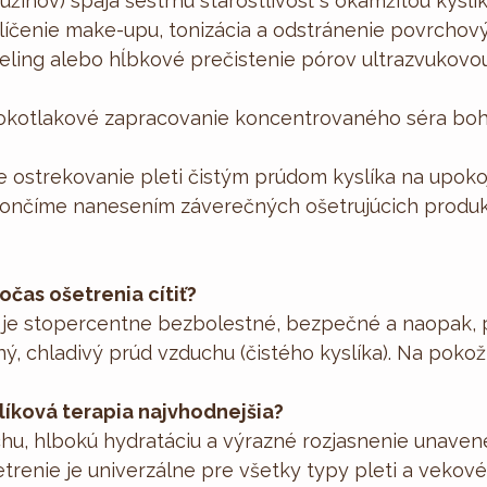
žinov) spája šestrnú starostlivosť s okamžitou kyslík
čenie make-upu, tonizácia a odstránenie povrchových
ing alebo hĺbkové prečistenie pórov ultrazvukovou
kotlakové zapracovanie koncentrovaného séra boha
 ostrekovanie pleti čistým prúdom kyslíka na upokoj
ončíme nanesením záverečných ošetrujúcich produ
očas ošetrenia cítiť?
 je stopercentne bezbolestné, bezpečné a naopak, p
mný, chladivý prúd vzduchu (čistého kyslíka). Na pok
slíková terapia najvhodnejšia?
hu, hlbokú hydratáciu a výrazné rozjasnenie unavene
renie je univerzálne pre všetky typy pleti a vekové k