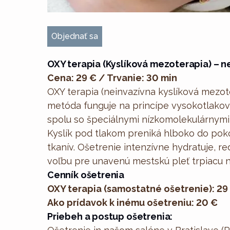
Objednať sa
OXY terapia (Kyslíková mezoterapia) – n
Cena: 29 € / Trvanie: 30 min
OXY terapia (neinvazívna kyslíková mezo
metóda funguje na princípe vysokotlakov
spolu so špeciálnymi nízkomolekulárnymi
Kyslík pod tlakom preniká hlboko do poko
tkanív. Ošetrenie intenzívne hydratuje, re
voľbu pre unavenú mestskú pleť trpiacu 
Cenník ošetrenia
OXY terapia (samostatné ošetrenie): 29
Ako prídavok k inému ošetreniu: 20 €
Priebeh a postup ošetrenia: