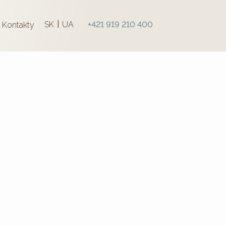
|
SK
UA
+421 919 210 400
Kontakty