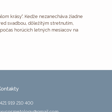
uálom krásy“. Keďže nezanecháva žiadne
pred svadbou, dôležitým stretnutím,
j počas horúcich letných mesiacov na
Kontakty
421 919 210 400
oxycosmetology@gmail.com