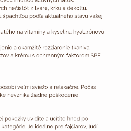
ovou infúziou actívnych látok:
 nečistôt z tváre, krku a dekoltu.
 špachtľou podľa aktuálneho stavu vašej
tého na vitamíny a kyselinu hyalurónovú
enie a okamžité rozžiarenie tkaniva.
ktov a krému s ochranným faktorom SPF
ôsobí veľmi sviežo a relaxačne. Počas
ožke nevzniká žiadne poškodenie,
j pokožky uvidíte a ucítite hneď po
ategórie. Je ideálne pre fajčiarov, ľudí