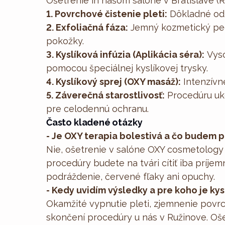
Ošetrenie in našom salóne v Bratislave (Ru
1. Povrchové čistenie pleti:
Dôkladné odlí
2. Exfoliačná fáza:
Jemný kozmetický peel
pokožky.
3. Kyslíková infúzia (Aplikácia séra):
Vyso
pomocou špeciálnej kyslíkovej trysky.
4. Kyslíkový sprej (OXY masáž):
Intenzívne
5. Záverečná starostlivosť:
Procedúru uk
pre celodennú ochranu.
Často kladené otázky
- Je OXY terapia bolestivá a čo budem p
Nie, ošetrenie v salóne OXY cosmetology
procedúry budete na tvári cítiť iba príje
podráždenie, červené fľaky ani opuchy.
- Kedy uvidím výsledky a pre koho je ky
Okamžité vypnutie pleti, zjemnenie povrc
skončení procedúry u nás v Ružinove. Ošet