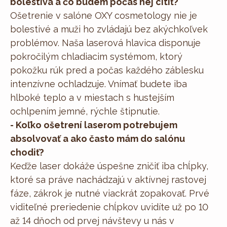
bolestivá a čo budem počas nej cítiť?
Ošetrenie v salóne OXY cosmetology nie je
bolestivé a muži ho zvládajú bez akýchkoľvek
problémov. Naša laserová hlavica disponuje
pokročilým chladiacim systémom, ktorý
pokožku rúk pred a počas každého záblesku
intenzívne ochladzuje. Vnímať budete iba
hlboké teplo a v miestach s hustejším
ochlpením jemné, rýchle štipnutie.
- Koľko ošetrení laserom potrebujem
absolvovať a ako často mám do salónu
chodiť?
Keďže laser dokáže úspešne zničiť iba chĺpky,
ktoré sa práve nachádzajú v aktívnej rastovej
fáze, zákrok je nutné viackrát zopakovať. Prvé
viditeľné preriedenie chĺpkov uvidíte už po 10
až 14 dňoch od prvej návštevy u nás v