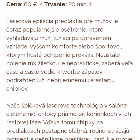
Cena:
60 € /
Trvanie:
20 minút
Laserová epilácia predlaktia pre mužov je
čoraz populárnejšie ošetrenie, ktoré
vyhľadávajú muži túžiaci po upravenom
vzhľade, vyššom komforte alebo športovci,
ktorým husté ochlpenie prekáža. Neustále
holenie rúk žiletkou je nepraktické, zaberá veľa
času a často vedie k tvorbe zápalov,
podráždeniu či nepríjemnému zarastaniu
chĺpkov.
Naša špičková laserová technológia v salóne
cielene ničí chĺpky priamo pri korienkoch v ich
rastovej fáze. Vďaka tomu chĺpky na
predlaktiach postupne slabnú, rednú, strácajú
pigment a definitívne prestávajú rásť. Na rozdiel