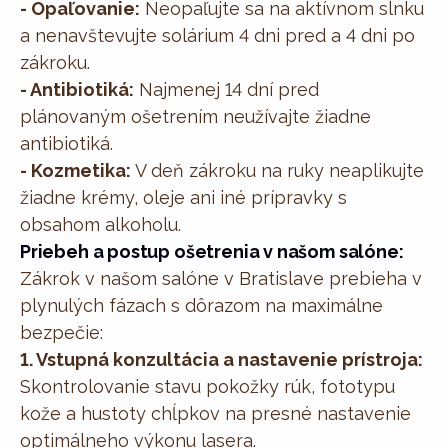
- Opaľovanie:
Neopaľujte sa na aktívnom slnku
a nenavštevujte solárium 4 dni pred a 4 dni po
zákroku.
- Antibiotiká:
Najmenej 14 dní pred
plánovaným ošetrením neužívajte žiadne
antibiotiká.
- Kozmetika:
V deň zákroku na ruky neaplikujte
žiadne krémy, oleje ani iné prípravky s
obsahom alkoholu.
Priebeh a postup ošetrenia v našom salóne:
Zákrok v našom salóne v Bratislave prebieha v
plynulých fázach s dôrazom na maximálne
bezpečie:
1. Vstupná konzultácia a nastavenie prístroja:
Skontrolovanie stavu pokožky rúk, fototypu
kože a hustoty chĺpkov na presné nastavenie
optimálneho výkonu lasera.