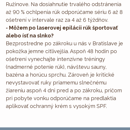
Ružinove. Na dosiahnutie trvalého odstránenia
až 90 % ochlpenia rúk odporúčame sériu 6 až 8
ošetrení v intervale raz za 4 až 6 týždňov.
- Môžem po laserovej epilácii rúk športovať
alebo ísť na slnko?
Bezprostredne po zákroku u nás v Bratislave je
pokožka jemne citlivejšia. Aspoň 48 hodín po
ošetrení vynechajte intenzívne tréningy
(nadmerné potenie rúk), návštevu sauny,
bazéna a horúcu sprchu. Zároveň je kritické
nevystavovať ruky priamemu slnečnému
žiareniu aspoň 4 dni pred a po zákroku, pričom
pri pobyte vonku odporúčame na predlaktia
aplikovať ochranný krém s vysokým SPF.