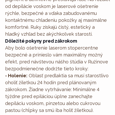
od depilácie voskom je laserové ošetrenie
rýchle, bezpečné a vďaka zabudovanému
kontaktnému chladeniu pokožky aj maximálne
komfortné. Ruky získajú čistý, estetický a
hladký vzhľad bez akýchkoľvek starostí.
Dôležité pokyny pred zákrokom
Aby bolo ošetrenie laserom stopercentne
bezpečné a prinieslo vám maximálny možný
efekt, pred návštevou nášho štúdia v Ružinove
bezpodmienečne dodržte tieto kroky:
- Holenie:
Oblasť predlaktia sa musí starostlivo
oholiť žiletkou 24 hodín pred plánovaným
zákrokom. Žiadne vytrhávanie: Minimálne 4
týždne pred epiláciou úplne zanechajte
depiláciu voskom, pinzetou alebo cukrovou
pastou (chĺpky sa smú iba holiť žiletkou).